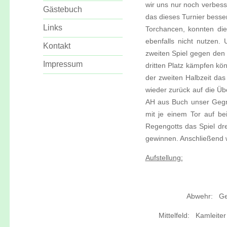
wir uns nur noch verbes
Gästebuch
das dieses Turnier besse
Links
Torchancen, konnten die
ebenfalls nicht nutzen.
Kontakt
zweiten Spiel gegen den
Impressum
dritten Platz kämpfen kö
der zweiten Halbzeit das
wieder zurück auf die Übe
AH aus Buch unser Gegne
mit je einem Tor auf be
Regengotts das Spiel dr
gewinnen. Anschließend wu
Aufstellung:
Abwehr:
_
Ger
Mittelfeld:
_
Kamleiter 